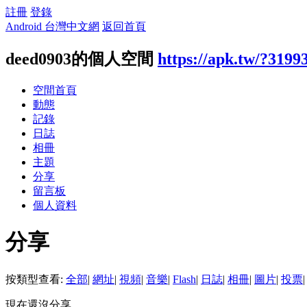
註冊
登錄
Android 台灣中文網
返回首頁
deed0903的個人空間
https://apk.tw/?3199
空間首頁
動態
記錄
日誌
相冊
主題
分享
留言板
個人資料
分享
按類型查看:
全部
|
網址
|
視頻
|
音樂
|
Flash
|
日誌
|
相冊
|
圖片
|
投票
|
現在還沒分享