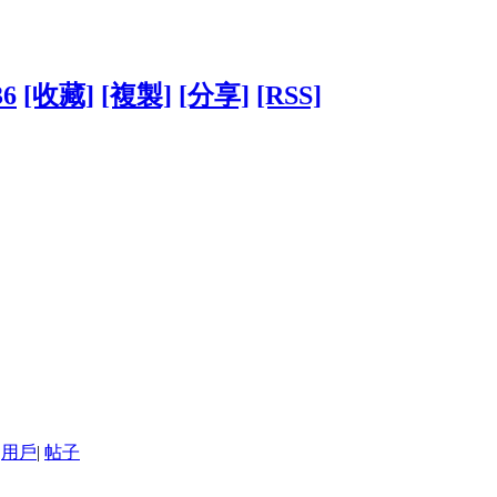
36
[收藏]
[複製]
[分享]
[RSS]
用戶
|
帖子