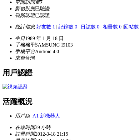
空間訪問量
7
郵箱狀態
已驗證
視頻認證
已認證
統計信息
好友數 1
|
記錄數 0
|
日誌數 0
|
相冊數 0
|
回帖數 
生日
1989 年 1 月 18 日
手機機型
SAMSUNG I9103
手機平台
Android 4.0
來自
台灣
用戶認證
活躍概況
用戶組
A1 新機器人
在線時間
39 小時
註冊時間
2012-3-18 21:15