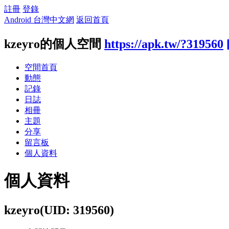
註冊
登錄
Android 台灣中文網
返回首頁
kzeyro的個人空間
https://apk.tw/?319560
空間首頁
動態
記錄
日誌
相冊
主題
分享
留言板
個人資料
個人資料
kzeyro
(UID: 319560)