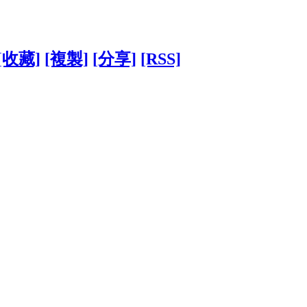
[收藏]
[複製]
[分享]
[RSS]