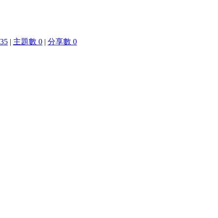
35
|
主題數 0
|
分享數 0