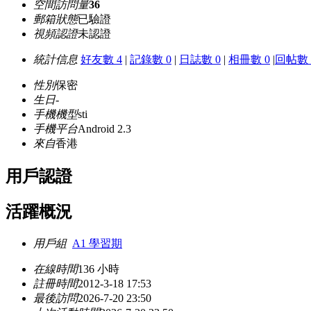
空間訪問量
36
郵箱狀態
已驗證
視頻認證
未認證
統計信息
好友數 4
|
記錄數 0
|
日誌數 0
|
相冊數 0
|
回帖數 
性別
保密
生日
-
手機機型
sti
手機平台
Android 2.3
來自
香港
用戶認證
活躍概況
用戶組
A1 學習期
在線時間
136 小時
註冊時間
2012-3-18 17:53
最後訪問
2026-7-20 23:50