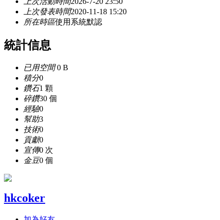
上次活動時間
2026-7-20 23:50
上次發表時間
2020-11-18 15:20
所在時區
使用系統默認
統計信息
已用空間
0 B
積分
0
鑽石
1 顆
碎鑽
30 個
經驗
0
幫助
3
技術
0
貢獻
0
宣傳
0 次
金豆
0 個
hkcoker
加為好友