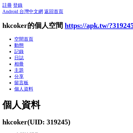
註冊
登錄
Android 台灣中文網
返回首頁
hkcoker的個人空間
https://apk.tw/?31924
空間首頁
動態
記錄
日誌
相冊
主題
分享
留言板
個人資料
個人資料
hkcoker
(UID: 319245)