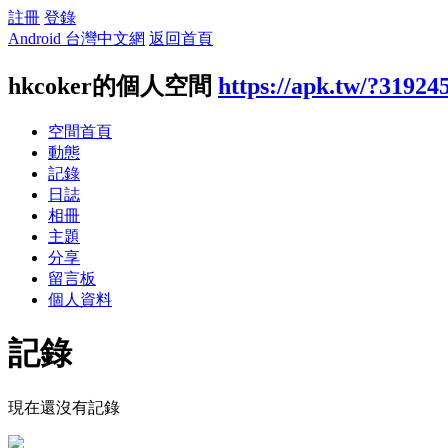
註冊
登錄
Android 台灣中文網
返回首頁
hkcoker的個人空間
https://apk.tw/?31924
空間首頁
動態
記錄
日誌
相冊
主題
分享
留言板
個人資料
記錄
現在還沒有記錄