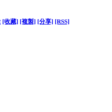
2
[收藏]
[複製]
[分享]
[RSS]