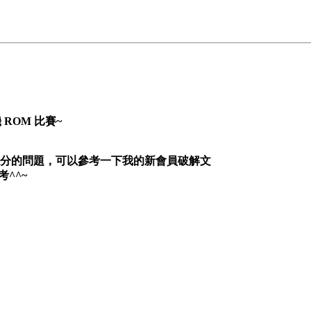
機 ROM 比賽~
扣分的問題，可以參考一下我的新會員破解文
考^^~