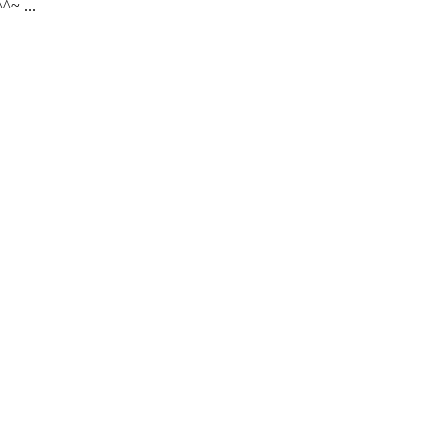
~ ...