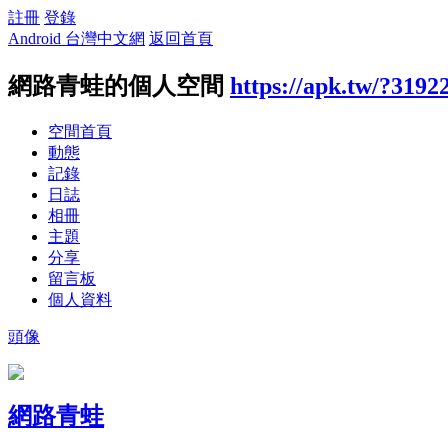
註冊
登錄
Android 台灣中文網
返回首頁
網路青蛙的個人空間
https://apk.tw/?3192
空間首頁
動態
記錄
日誌
相冊
主題
分享
留言板
個人資料
頭像
網路青蛙