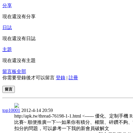
分享
現在還沒有分享
日誌
現在還沒有日誌
主題
現在還沒有主題
留言板
全部
你需要登錄後才可以留言
登錄
|
註冊
留言
top10001
2012-4-14 20:59
http://apk.tw/thread-76198-1-1.html <------ 優化、定制手機
比賽~ 順便推廣一下~~如果你有積分、權限、碎鑽不夠
扣分的問題，可以參考一下我的新會員破解文