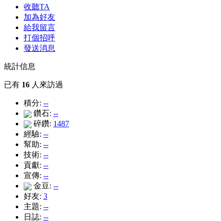
收聽TA
加為好友
給我留言
打個招呼
發送消息
統計信息
已有
16
人來訪過
積分:
--
鑽石:
--
碎鑽:
1487
經驗:
--
幫助:
--
技術:
--
貢獻:
--
宣傳:
--
金豆:
--
好友:
3
主題:
--
日誌:
--