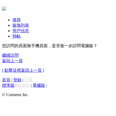
搜尋
版塊列表
用戶信息
熱帖
您訪問的頁面無手機頁面，是否進一步訪問電腦版？
繼續訪問
返回上一頁
[ 點擊這裡返回上一頁 ]
首頁
|
登錄
|
註冊
標準版
|
觸屏版
|
電腦版
|
© Comsenz Inc.