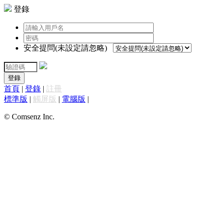
登錄
安全提問(未設定請忽略)
登錄
首頁
|
登錄
|
註冊
標準版
|
觸屏版
|
電腦版
|
© Comsenz Inc.