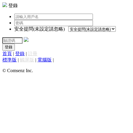
登錄
安全提問(未設定請忽略)
登錄
首頁
|
登錄
|
註冊
標準版
|
觸屏版
|
電腦版
|
© Comsenz Inc.