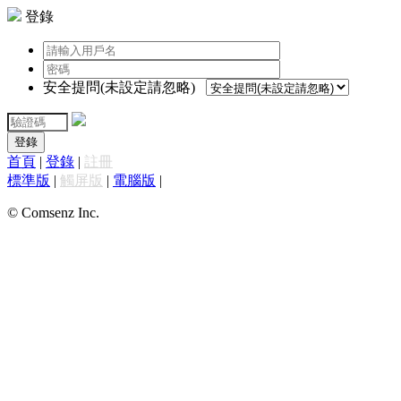
登錄
安全提問(未設定請忽略)
登錄
首頁
|
登錄
|
註冊
標準版
|
觸屏版
|
電腦版
|
© Comsenz Inc.