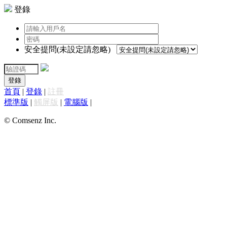
登錄
安全提問(未設定請忽略)
登錄
首頁
|
登錄
|
註冊
標準版
|
觸屏版
|
電腦版
|
© Comsenz Inc.