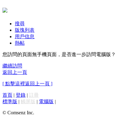
搜尋
版塊列表
用戶信息
熱帖
您訪問的頁面無手機頁面，是否進一步訪問電腦版？
繼續訪問
返回上一頁
[ 點擊這裡返回上一頁 ]
首頁
|
登錄
|
註冊
標準版
|
觸屏版
|
電腦版
|
© Comsenz Inc.