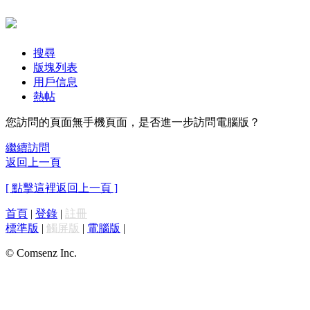
搜尋
版塊列表
用戶信息
熱帖
您訪問的頁面無手機頁面，是否進一步訪問電腦版？
繼續訪問
返回上一頁
[ 點擊這裡返回上一頁 ]
首頁
|
登錄
|
註冊
標準版
|
觸屏版
|
電腦版
|
© Comsenz Inc.