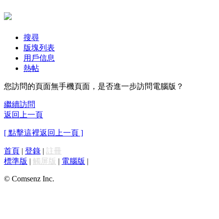
搜尋
版塊列表
用戶信息
熱帖
您訪問的頁面無手機頁面，是否進一步訪問電腦版？
繼續訪問
返回上一頁
[ 點擊這裡返回上一頁 ]
首頁
|
登錄
|
註冊
標準版
|
觸屏版
|
電腦版
|
© Comsenz Inc.