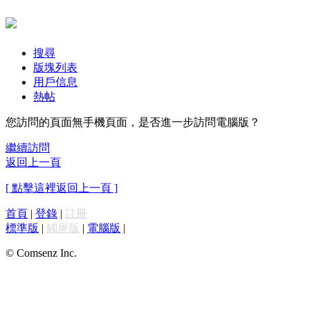
搜尋
版塊列表
用戶信息
熱帖
您訪問的頁面無手機頁面，是否進一步訪問電腦版？
繼續訪問
返回上一頁
[ 點擊這裡返回上一頁 ]
首頁
|
登錄
|
註冊
標準版
|
觸屏版
|
電腦版
|
© Comsenz Inc.