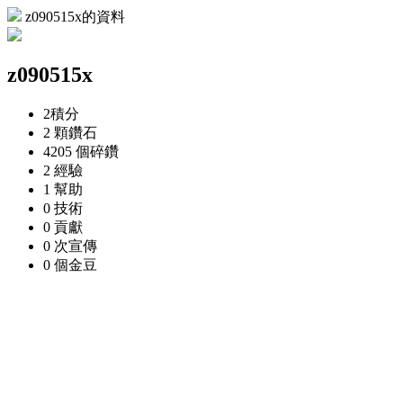
z090515x的資料
z090515x
2
積分
2 顆
鑽石
4205 個
碎鑽
2
經驗
1
幫助
0
技術
0
貢獻
0 次
宣傳
0 個
金豆