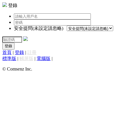
登錄
安全提問(未設定請忽略)
登錄
首頁
|
登錄
|
註冊
標準版
|
觸屏版
|
電腦版
|
© Comsenz Inc.