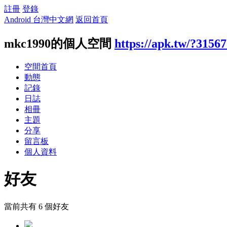
註冊
登錄
Android 台灣中文網
返回首頁
mkc1990的個人空間
https://apk.tw/?3156
空間首頁
動態
記錄
日誌
相冊
主題
分享
留言板
個人資料
好友
當前共有
6
個好友