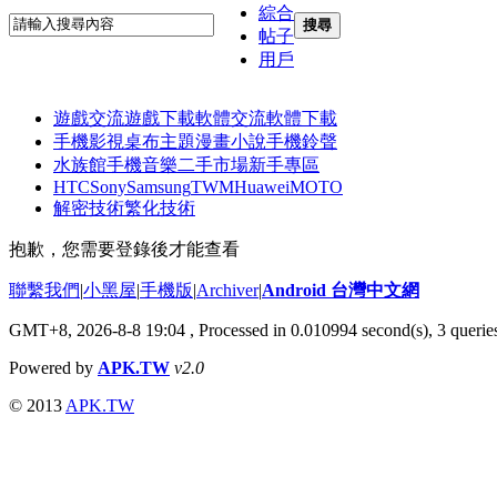
綜合
搜尋
帖子
用戶
遊戲交流
遊戲下載
軟體交流
軟體下載
手機影視
桌布主題
漫畫小說
手機鈴聲
水族館
手機音樂
二手市場
新手專區
HTC
Sony
Samsung
TWM
Huawei
MOTO
解密技術
繁化技術
抱歉，您需要登錄後才能查看
聯繫我們
|
小黑屋
|
手機版
|
Archiver
|
Android 台灣中文網
GMT+8, 2026-8-8 19:04
, Processed in 0.010994 second(s), 3 quer
Powered by
APK.TW
v2.0
© 2013
APK.TW