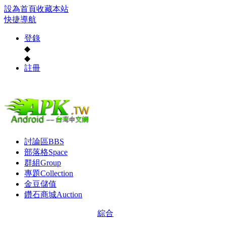
設為首頁
收藏本站
快捷導航
登錄
◆
◆
註冊
討論區
BBS
部落格
Space
群組
Group
專題
Collection
金豆儲值
鑽石商城
Auction
綜合