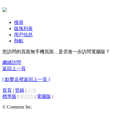
搜尋
版塊列表
用戶信息
熱帖
您訪問的頁面無手機頁面，是否進一步訪問電腦版？
繼續訪問
返回上一頁
[ 點擊這裡返回上一頁 ]
首頁
|
登錄
|
註冊
標準版
|
觸屏版
|
電腦版
|
© Comsenz Inc.