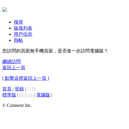
搜尋
版塊列表
用戶信息
熱帖
您訪問的頁面無手機頁面，是否進一步訪問電腦版？
繼續訪問
返回上一頁
[ 點擊這裡返回上一頁 ]
首頁
|
登錄
|
註冊
標準版
|
觸屏版
|
電腦版
|
© Comsenz Inc.