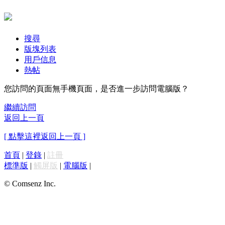
搜尋
版塊列表
用戶信息
熱帖
您訪問的頁面無手機頁面，是否進一步訪問電腦版？
繼續訪問
返回上一頁
[ 點擊這裡返回上一頁 ]
首頁
|
登錄
|
註冊
標準版
|
觸屏版
|
電腦版
|
© Comsenz Inc.