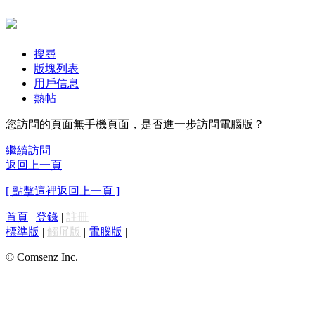
搜尋
版塊列表
用戶信息
熱帖
您訪問的頁面無手機頁面，是否進一步訪問電腦版？
繼續訪問
返回上一頁
[ 點擊這裡返回上一頁 ]
首頁
|
登錄
|
註冊
標準版
|
觸屏版
|
電腦版
|
© Comsenz Inc.