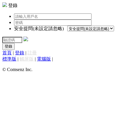
登錄
安全提問(未設定請忽略)
登錄
首頁
|
登錄
|
註冊
標準版
|
觸屏版
|
電腦版
|
© Comsenz Inc.