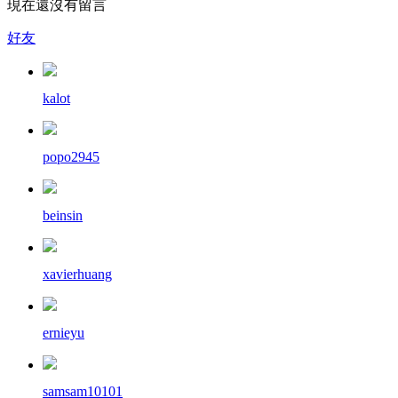
現在還沒有留言
好友
kalot
popo2945
beinsin
xavierhuang
ernieyu
samsam10101