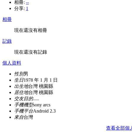
相冊:
--
分享:
1
相冊
現在還沒有相冊
記錄
現在還沒有記錄
個人資料
性別
男
生日
1978 年 1 月 1 日
出生地
台灣 桃園縣
居住地
台灣 桃園縣
交友目的
.....
手機機型
sony arcs
手機平台
Android 2.3
來自
台灣
查看全部個