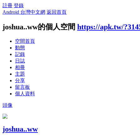
註冊
登錄
Android 台灣中文網
返回首頁
joshua..ww的個人空間
https://apk.tw/?31
空間首頁
動態
記錄
日誌
相冊
主題
分享
留言板
個人資料
頭像
joshua..ww