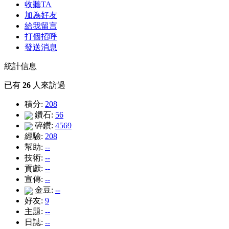
收聽TA
加為好友
給我留言
打個招呼
發送消息
統計信息
已有
26
人來訪過
積分:
208
鑽石:
56
碎鑽:
4569
經驗:
208
幫助:
--
技術:
--
貢獻:
--
宣傳:
--
金豆:
--
好友:
9
主題:
--
日誌:
--