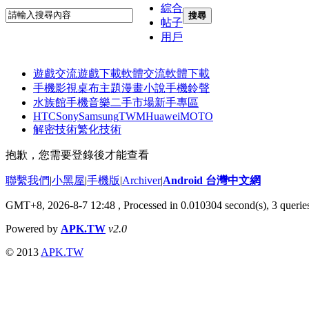
綜合
搜尋
帖子
用戶
遊戲交流
遊戲下載
軟體交流
軟體下載
手機影視
桌布主題
漫畫小說
手機鈴聲
水族館
手機音樂
二手市場
新手專區
HTC
Sony
Samsung
TWM
Huawei
MOTO
解密技術
繁化技術
抱歉，您需要登錄後才能查看
聯繫我們
|
小黑屋
|
手機版
|
Archiver
|
Android 台灣中文網
GMT+8, 2026-8-7 12:48
, Processed in 0.010304 second(s), 3 quer
Powered by
APK.TW
v2.0
© 2013
APK.TW