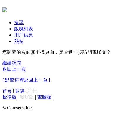
搜尋
版塊列表
用戶信息
熱帖
您訪問的頁面無手機頁面，是否進一步訪問電腦版？
繼續訪問
返回上一頁
[ 點擊這裡返回上一頁 ]
首頁
|
登錄
|
註冊
標準版
|
觸屏版
|
電腦版
|
© Comsenz Inc.