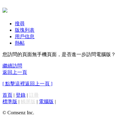
搜尋
版塊列表
用戶信息
熱帖
您訪問的頁面無手機頁面，是否進一步訪問電腦版？
繼續訪問
返回上一頁
[ 點擊這裡返回上一頁 ]
首頁
|
登錄
|
註冊
標準版
|
觸屏版
|
電腦版
|
© Comsenz Inc.