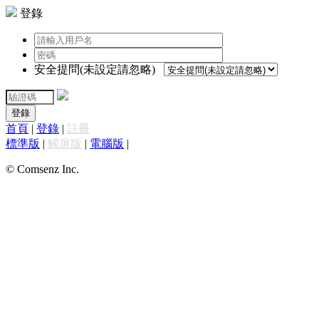
登錄
安全提問(未設定請忽略)
登錄
首頁
|
登錄
|
註冊
標準版
|
觸屏版
|
電腦版
|
© Comsenz Inc.