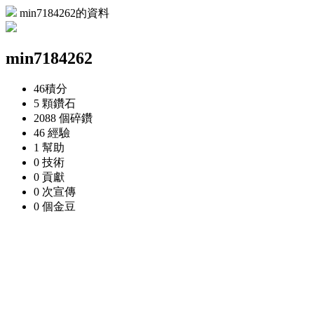
min7184262的資料
min7184262
46
積分
5 顆
鑽石
2088 個
碎鑽
46
經驗
1
幫助
0
技術
0
貢獻
0 次
宣傳
0 個
金豆