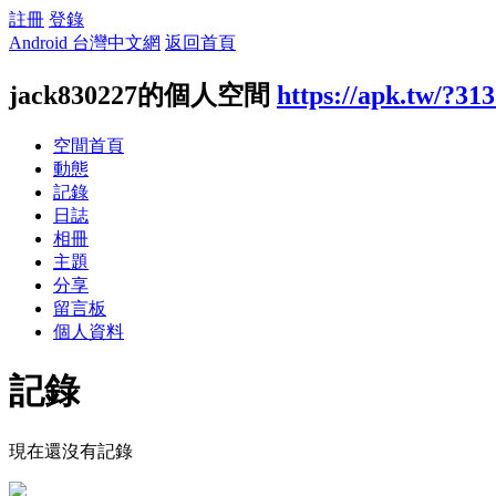
註冊
登錄
Android 台灣中文網
返回首頁
jack830227的個人空間
https://apk.tw/?31
空間首頁
動態
記錄
日誌
相冊
主題
分享
留言板
個人資料
記錄
現在還沒有記錄