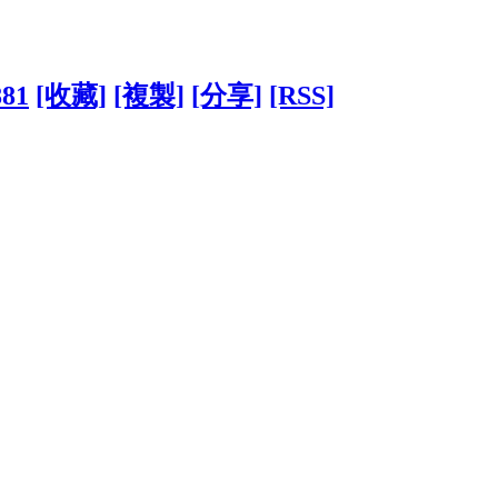
881
[收藏]
[複製]
[分享]
[RSS]