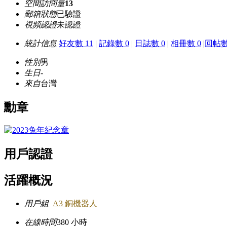
空間訪問量
13
郵箱狀態
已驗證
視頻認證
未認證
統計信息
好友數 11
|
記錄數 0
|
日誌數 0
|
相冊數 0
|
回帖數
性別
男
生日
-
來自
台灣
勳章
用戶認證
活躍概況
用戶組
A3 銅機器人
在線時間
380 小時