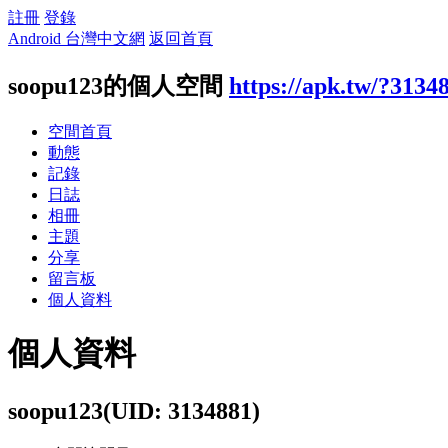
註冊
登錄
Android 台灣中文網
返回首頁
soopu123的個人空間
https://apk.tw/?3134
空間首頁
動態
記錄
日誌
相冊
主題
分享
留言板
個人資料
個人資料
soopu123
(UID: 3134881)