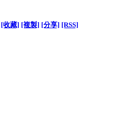
[收藏]
[複製]
[分享]
[RSS]