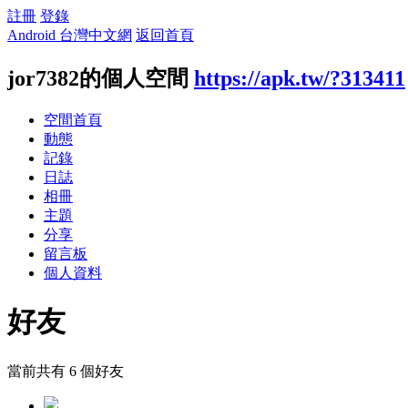
註冊
登錄
Android 台灣中文網
返回首頁
jor7382的個人空間
https://apk.tw/?313411
空間首頁
動態
記錄
日誌
相冊
主題
分享
留言板
個人資料
好友
當前共有
6
個好友