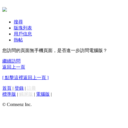
搜尋
版塊列表
用戶信息
熱帖
您訪問的頁面無手機頁面，是否進一步訪問電腦版？
繼續訪問
返回上一頁
[ 點擊這裡返回上一頁 ]
首頁
|
登錄
|
註冊
標準版
|
觸屏版
|
電腦版
|
© Comsenz Inc.