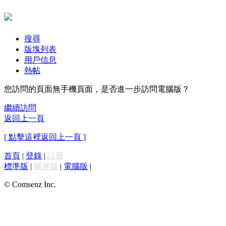
搜尋
版塊列表
用戶信息
熱帖
您訪問的頁面無手機頁面，是否進一步訪問電腦版？
繼續訪問
返回上一頁
[ 點擊這裡返回上一頁 ]
首頁
|
登錄
|
註冊
標準版
|
觸屏版
|
電腦版
|
© Comsenz Inc.