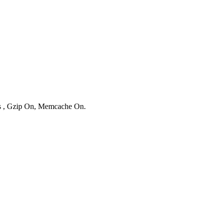
es , Gzip On, Memcache On.