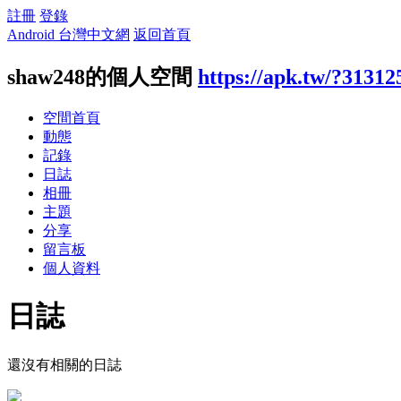
註冊
登錄
Android 台灣中文網
返回首頁
shaw248的個人空間
https://apk.tw/?31312
空間首頁
動態
記錄
日誌
相冊
主題
分享
留言板
個人資料
日誌
還沒有相關的日誌