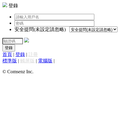
登錄
安全提問(未設定請忽略)
登錄
首頁
|
登錄
|
註冊
標準版
|
觸屏版
|
電腦版
|
© Comsenz Inc.