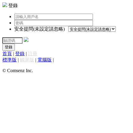
登錄
安全提問(未設定請忽略)
登錄
首頁
|
登錄
|
註冊
標準版
|
觸屏版
|
電腦版
|
© Comsenz Inc.