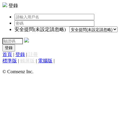
登錄
安全提問(未設定請忽略)
登錄
首頁
|
登錄
|
註冊
標準版
|
觸屏版
|
電腦版
|
© Comsenz Inc.