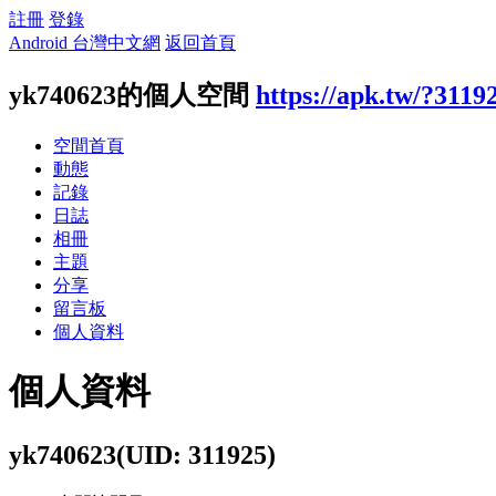
註冊
登錄
Android 台灣中文網
返回首頁
yk740623的個人空間
https://apk.tw/?3119
空間首頁
動態
記錄
日誌
相冊
主題
分享
留言板
個人資料
個人資料
yk740623
(UID: 311925)