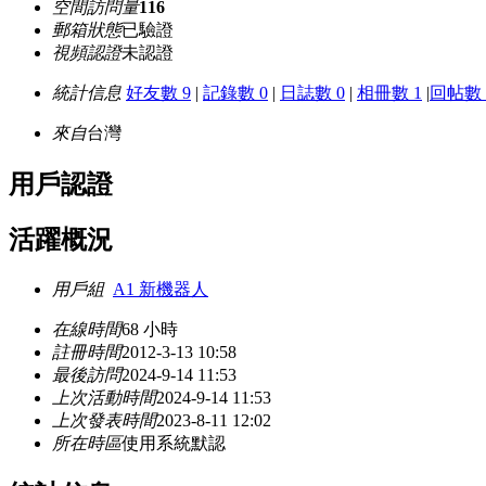
空間訪問量
116
郵箱狀態
已驗證
視頻認證
未認證
統計信息
好友數 9
|
記錄數 0
|
日誌數 0
|
相冊數 1
|
回帖數 
來自
台灣
用戶認證
活躍概況
用戶組
A1 新機器人
在線時間
68 小時
註冊時間
2012-3-13 10:58
最後訪問
2024-9-14 11:53
上次活動時間
2024-9-14 11:53
上次發表時間
2023-8-11 12:02
所在時區
使用系統默認