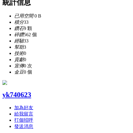
統計信息
已用空間
0 B
積分
33
鑽石
9 顆
碎鑽
562 個
經驗
33
幫助
3
技術
0
貢獻
0
宣傳
0 次
金豆
0 個
yk740623
加為好友
給我留言
打個招呼
發送消息