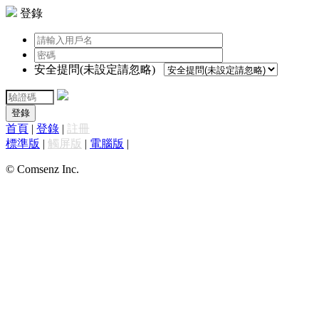
登錄
安全提問(未設定請忽略)
登錄
首頁
|
登錄
|
註冊
標準版
|
觸屏版
|
電腦版
|
© Comsenz Inc.