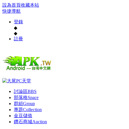
設為首頁
收藏本站
快捷導航
登錄
◆
◆
註冊
討論區
BBS
部落格
Space
群組
Group
專題
Collection
金豆儲值
鑽石商城
Auction