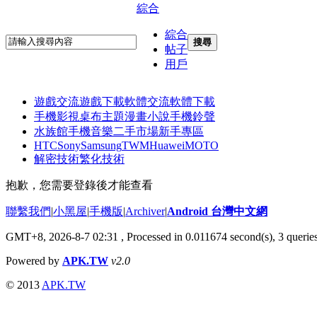
綜合
綜合
搜尋
帖子
用戶
遊戲交流
遊戲下載
軟體交流
軟體下載
手機影視
桌布主題
漫畫小說
手機鈴聲
水族館
手機音樂
二手市場
新手專區
HTC
Sony
Samsung
TWM
Huawei
MOTO
解密技術
繁化技術
抱歉，您需要登錄後才能查看
聯繫我們
|
小黑屋
|
手機版
|
Archiver
|
Android 台灣中文網
GMT+8, 2026-8-7 02:31
, Processed in 0.011674 second(s), 3 quer
Powered by
APK.TW
v2.0
© 2013
APK.TW