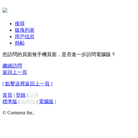
搜尋
版塊列表
用戶信息
熱帖
您訪問的頁面無手機頁面，是否進一步訪問電腦版？
繼續訪問
返回上一頁
[ 點擊這裡返回上一頁 ]
首頁
|
登錄
|
註冊
標準版
|
觸屏版
|
電腦版
|
© Comsenz Inc.