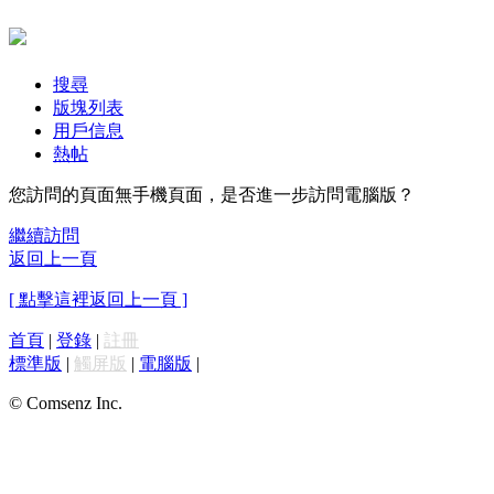
搜尋
版塊列表
用戶信息
熱帖
您訪問的頁面無手機頁面，是否進一步訪問電腦版？
繼續訪問
返回上一頁
[ 點擊這裡返回上一頁 ]
首頁
|
登錄
|
註冊
標準版
|
觸屏版
|
電腦版
|
© Comsenz Inc.