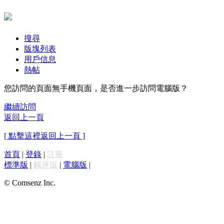
搜尋
版塊列表
用戶信息
熱帖
您訪問的頁面無手機頁面，是否進一步訪問電腦版？
繼續訪問
返回上一頁
[ 點擊這裡返回上一頁 ]
首頁
|
登錄
|
註冊
標準版
|
觸屏版
|
電腦版
|
© Comsenz Inc.