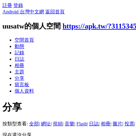
註冊
登錄
Android 台灣中文網
返回首頁
uusatw的個人空間
https://apk.tw/?311534
空間首頁
動態
記錄
日誌
相冊
主題
分享
留言板
個人資料
分享
按類型查看:
全部
|
網址
|
視頻
|
音樂
|
Flash
|
日誌
|
相冊
|
圖片
|
投票
|
現在還沒分享