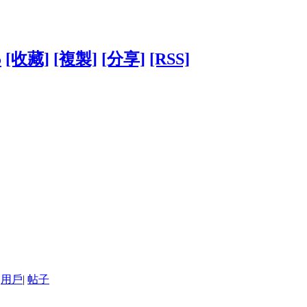
5
[收藏]
[複製]
[分享]
[RSS]
用戶
|
帖子