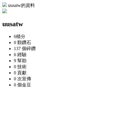
uusatw的資料
uusatw
6
積分
0 顆
鑽石
137 個
碎鑽
6
經驗
9
幫助
0
技術
0
貢獻
0 次
宣傳
0 個
金豆