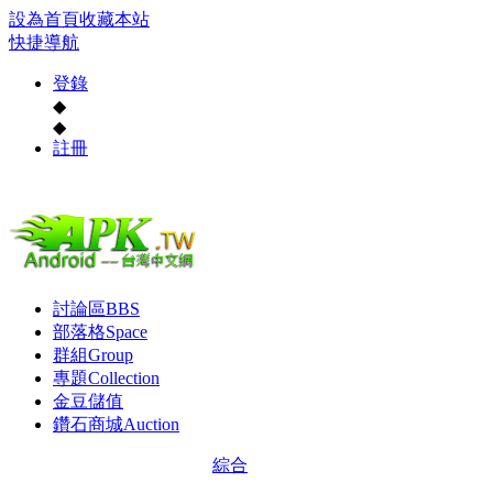
設為首頁
收藏本站
快捷導航
登錄
◆
◆
註冊
討論區
BBS
部落格
Space
群組
Group
專題
Collection
金豆儲值
鑽石商城
Auction
綜合