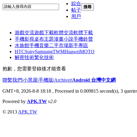
綜合
搜尋
帖子
用戶
遊戲交流
遊戲下載
軟體交流
軟體下載
手機影視
桌布主題
漫畫小說
手機鈴聲
水族館
手機音樂
二手市場
新手專區
HTC
Sony
Samsung
TWM
Huawei
MOTO
解密技術
繁化技術
抱歉，您需要登錄後才能查看
聯繫我們
|
小黑屋
|
手機版
|
Archiver
|
Android 台灣中文網
GMT+8, 2026-8-8 18:18
, Processed in 0.009815 second(s), 3 quer
Powered by
APK.TW
v2.0
© 2013
APK.TW