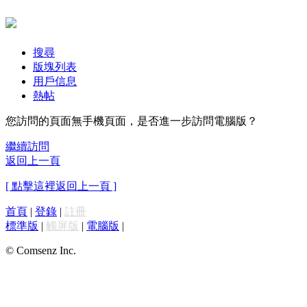
搜尋
版塊列表
用戶信息
熱帖
您訪問的頁面無手機頁面，是否進一步訪問電腦版？
繼續訪問
返回上一頁
[ 點擊這裡返回上一頁 ]
首頁
|
登錄
|
註冊
標準版
|
觸屏版
|
電腦版
|
© Comsenz Inc.