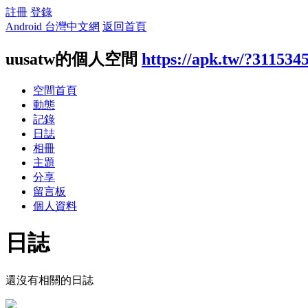
註冊
登錄
Android 台灣中文網
返回首頁
uusatw的個人空間
https://apk.tw/?311534
空間首頁
動態
記錄
日誌
相冊
主題
分享
留言板
個人資料
日誌
還沒有相關的日誌